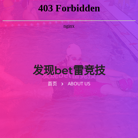
发现bet雷竞技
首页
ABOUT US